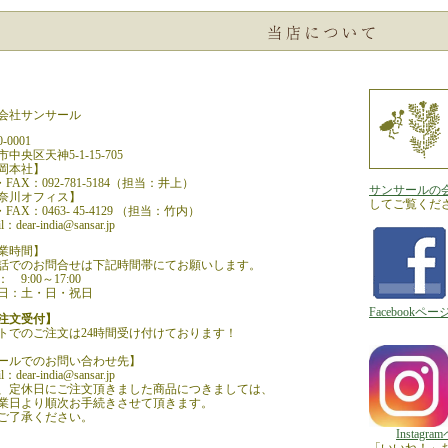
会社サンサール
-0001
中央区天神5-1-15-705
岡本社】
・FAX：092-781-5184（担当：井上）
サンサールの
奈川オフィス】
してご覧くだ
・FAX：0463- 45-4129 （担当：竹内）
il：
dear-india@sansar.jp
業時間】
話でのお問合せは下記時間帯にてお願いします。
 9:00～17:00
日：土・日・祝日
Facebookペー
注文受付】
トでのご注文は24時間受け付けております！
ールでのお問い合わせ先】
il：
dear-india@sansar.jp
、定休日にご注文頂きました商品につきましては、
業日より順次お手続きさせて頂きます。
ご了承ください。
Instagr
「いいね！」