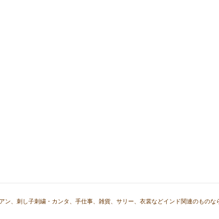
ジアン、刺し子刺繍・カンタ、手仕事、雑貨、サリー、衣裳などインド関連のものな