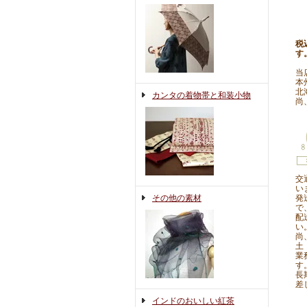
税
す
当
本
北
カンタの着物帯と和装小物
尚
交
い
発
その他の素材
で
配
い
尚
土
業
す
長
差
インドのおいしい紅茶