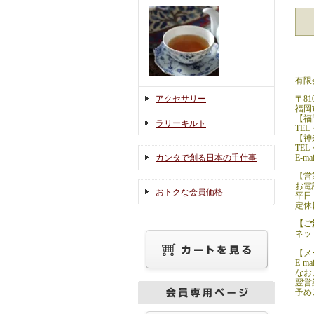
有限
〒810
アクセサリー
福岡市
【福
ラリーキルト
TEL
【神
TEL
E-ma
カンタで創る日本の手仕事
【営
お電
おトクな会員価格
平日：
定休
【ご
ネッ
【メ
E-ma
なお
翌営
予め