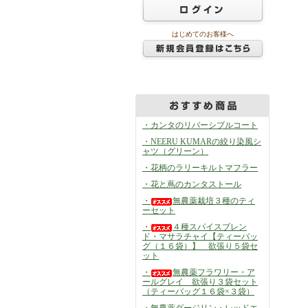
はじめてのお客様へ
・カンタのリバーシブルコート
・NEERU KUMARの絞り染風シ
ャツ（グリーン）
・花柄のラリーキルトマフラー
・花と蔦のカンタストール
・
無農薬栽培３種のティ
ーセット
・
４種スパイスブレン
ド・マサラチャイ【ティーバッ
グ（１６袋）】 欲張り５袋セ
ット
・
無農薬フラワリー・ア
ールグレイ 欲張り３袋セット
（ティーバッグ１６袋×３袋）