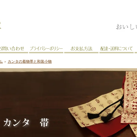
ム
カンタの着物帯と和装小物
＞