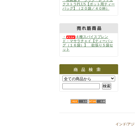
・無農薬ダージリン・レッドエ
クストラPLUS【ポット用ティー
バッグ】（２０袋／４０杯）
・
４種スパイスブレン
ド・マサラチャイ【ティーバッ
グ（１６袋）】 欲張り５袋セ
ット
インド/ア