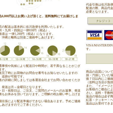
代金引換は佐川急
配達の際、商品代金
必要となります。
込6,000円以上お買い上げ頂くと、送料無料にてお届けしま
。
店の配送は基本的に佐川急便を利用いたします。
州・九州・四国は一律650円（税込）、
海道は 一律1,200円（税込）になります。
、沖縄と離島は別途ご連絡申しあげます。
VISA/MASTER
す。
通事情や気候により配送日や時間が、若干異なることがござ
ます。
商品の品質につい
送完了時にお荷物のお問合せ番号をお知らせいたしますの
損・汚損していた場
、追跡が可能です。
後７日以内にご連
送の詳細に関しましては各運送会社までお問い合わせくださ
（送料は当店が負
。
また、『イメージ
、発送は月～金曜日となります。
お客様のご都合によ
・日・祝祭日は、ご注文、ご質問のメールへのお返事、発送
さい、送料・手数
務もお休みを頂いております。ご理解の程お願い申し上げま
返品の場合は必ず
。
紅茶・クッキー・
期出張により配送準備ができない場合あります。予めご連絡
返品はお受付でき
しあげますのでご了承ください。